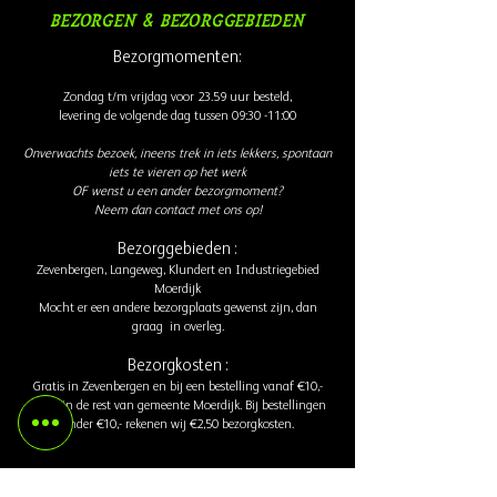
Bezorgen & Bezorggebieden
Bezorgmomenten:
Zondag t/m vrijdag voor 23.59 uur besteld,
levering de volgende dag
tussen 09:30 -11:00
Onverwachts bezoek, ineens trek in iets lekkers, spontaan
iets te vieren op het werk
OF wenst u een ander bezorgmoment?
Neem dan contact met ons op!
Bezorggebieden :
Zevenbergen, Langeweg, Klundert en Industriegebied
Moerdijk
Mocht er een andere bezorgplaats gewenst zijn, dan
graag in overleg.
Bezorgkosten :
Gratis in Zevenbergen en bij een bestelling vanaf €10,-
gratis in de rest van gemeente Moerdijk. Bij bestellingen
onder €10,- rekenen wij €2,50 bezorgkosten.