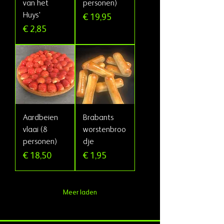
van het
personen)
Huys'
Prijs
€ 19,95
Prijs
€ 2,85
Aardbeien
Brabants
vlaai (8
worstenbroo
personen)
dje
Prijs
Prijs
€ 18,50
€ 1,95
Meer laden