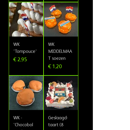
WK
WK
'Tompouce'
MIDDELMAA
T soezen
Prijs
€ 2,95
Prijs
€ 1,20
WK -
Geslaagd-
'Chocobol
taart (8