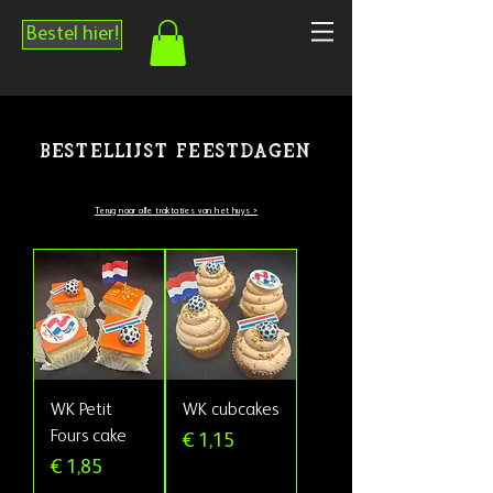
Bestel hier!
Bestellijst feestdagen
Terug naar alle traktaties van het huys >
WK Petit
WK cubcakes
Fours cake
Prijs
€ 1,15
Prijs
€ 1,85