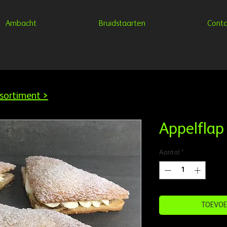
Ambacht
Bruidstaarten
Conta
sortiment >
Appelflap
Aantal
*
TOEVOE