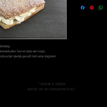
derdeeg.
aneelsuiker, hier en daar een rozijn,
natuurlijk rijkelijk gevuld met verse slagroom.
“Gemak & gebak,
bestel nu bij Gebakshuys.nl”