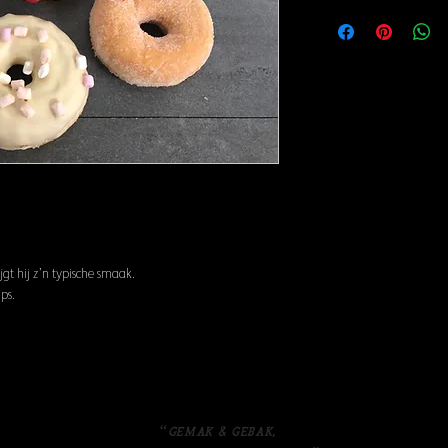
ijgt hij z’n typische smaak.
ps.
“Gemak & gebak,