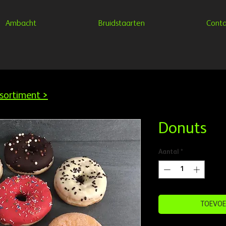
Ambacht
Bruidstaarten
Conta
sortiment >
Donuts
Aantal
*
TOEVOE