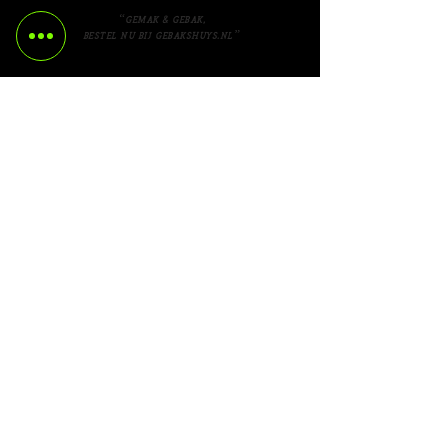
“Gemak & gebak,
bestel nu bij Gebakshuys.nl”
Bezorgen
Milieu
Privacy beleid
Algemene voorwaarden
Gebakshuys.nl
V
eldkers 3a
4761 W
G
Zevenbergen
06-
40121865
info@geba
kshuys.nl
©Designstein Creative Agency