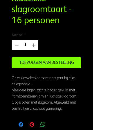
slagroomtaart -
16 personen
Aantal
*
TOEVOEGEN AAN BESTELLING
Onze klassieke slagroomtaart past bij elke
gelegenheid.
Meerdere lagen zachte biscuit gevuld met
frambozenbessenjam en luchtige slagroom.
Opgespoten met slagroom. Afgewerkt met
vers fruit en chocolade garnering.