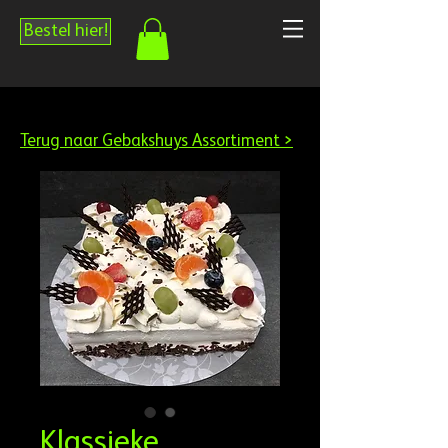
Bestel hier!
Terug naar Gebakshuys Assortiment >
Klassieke