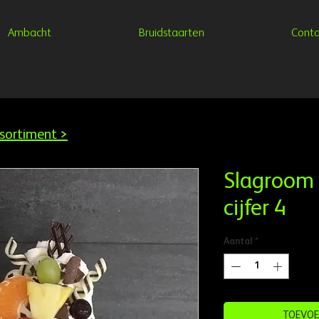
Ambacht
Bruidstaarten
Conta
sortiment >
Slagroom C
cijfer 4
Aantal
*
TOEVOE