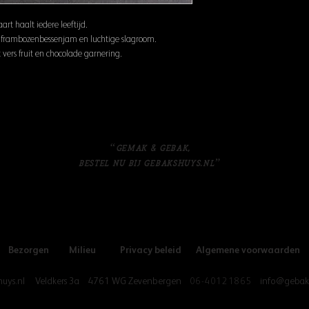
art haalt iedere leeftijd.
t frambozenbessenjam en luchtige slagroom.
ers fruit en chocolade garnering.
“Gemak & gebak,
bestel nu bij Gebakshuys.nl”
Bezorgen
Milieu
Privacy beleid
Algemene voorwaarden
huys.nl
V
eldkers 3a
4761 W
G Zevenbergen
06-40121865
info@geba
k