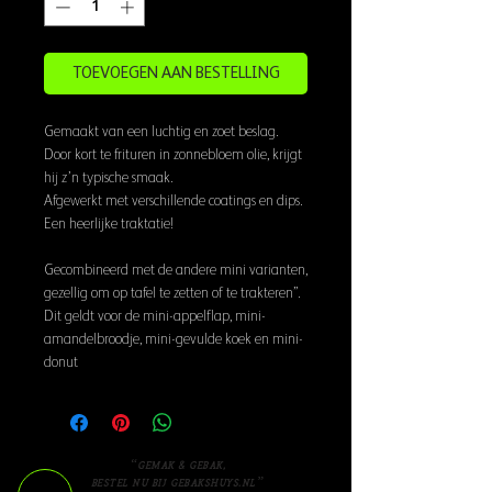
TOEVOEGEN AAN BESTELLING
Gemaakt van een luchtig en zoet beslag.
Door kort te frituren in zonnebloem olie, krijgt
hij z’n typische smaak.
Afgewerkt met verschillende coatings en dips.
Een heerlijke traktatie!
Gecombineerd met de andere mini varianten,
gezellig om op tafel te zetten of te trakteren”.
Dit geldt voor de mini-appelflap, mini-
amandelbroodje, mini-gevulde koek en mini-
donut
“Gemak & gebak,
bestel nu bij Gebakshuys.nl”