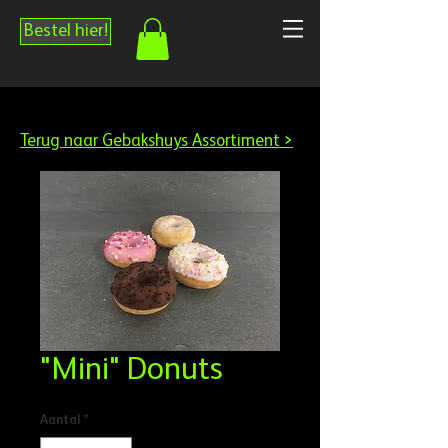
Bestel hier!
Terug naar Gebakshuys Assortiment >
"Mini" Donuts
Aantal
*